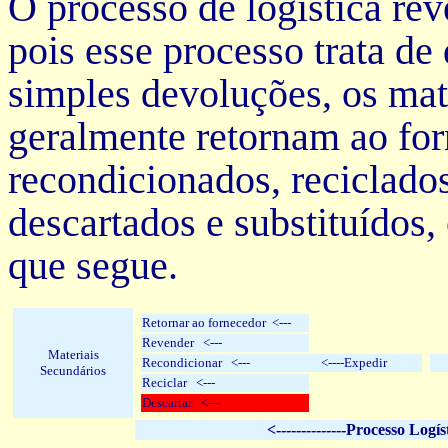
O processo de logística rev
pois esse processo trata d
simples devoluções, os mat
geralmente retornam ao for
recondicionados, reciclado
descartados e substituído
que segue.
Retornar ao fornecedor <---
Revender <---
Materiais
Recondicionar <---
<----Expedir
Secundários
Reciclar <---
Descartar <---
<--------------Processo Logís